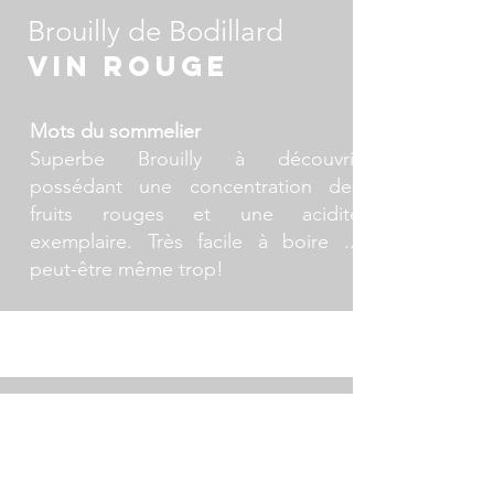
Brouilly de Bodillard
Vin ROUGE
Mots du sommelier
Superbe Brouilly à découvrir
possédant une concentration des
fruits rouges et une acidité
exemplaire. Très facile à boire ...
peut-être même trop!
Domaine viticole: Vignobles Bodillard
Cépages: Gamay
Région : France / Beaujolais / Brouilly
7
Style de vin : Beaujolais Rouge