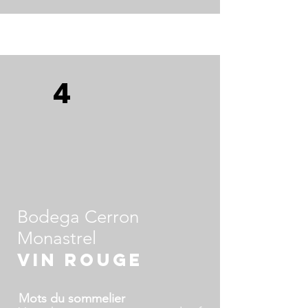
Domaine viticole: Zero Puro
Cépages: Pinot Grigio
Région : Italie / Terre di Chieti
4
Style de vin : Vin blanc d'Italie Centrale
Bodega Cerron
Monastrel
vin rouge
Mots du sommelier