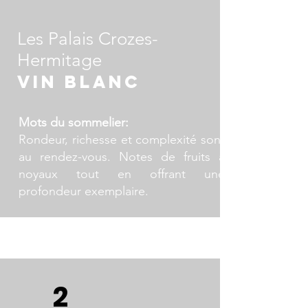
Les Palais Crozes-
Hermitage
VIN Blanc
Mots du sommelier:
Rondeur, richesse et complexité sont
au rendez-vous. Notes de fruits à
noyaux tout en offrant une
profondeur exemplaire.
Domaine viticole: Clairmont
Cépages: Marsanne
Région : France / Vallée du Rhône /
2
Crozes-Hermitage