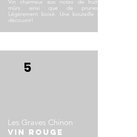
Vin charmeur aux notes de fruits
mûrs ainsi que de prunes.
Légèrement boisé. Une bouteille à
découvrir!
Domaine viticole:
Bodega Cerrón
Cépages:
Monastrell
Région :
Espagne / Murcie / Jumilla
5
Style de vin :
Monastrell (Espagne)
Les Graves Chinon
Vin rouge