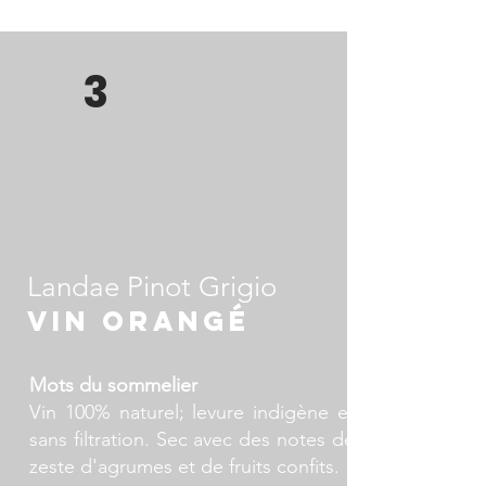
Cépages: Pinot Gris
Région : Allemagne / Rheinhessen
Style de vin : Grauburgunder
3
(Allemagne)
Landae Pinot Grigio
vin orangé
Mots du sommelier
Vin 100% naturel; levure indigène et
sans filtration. Sec avec des notes de
zeste d'agrumes et de fruits confits.