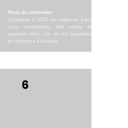
Mots du sommelier
Constitué à 100% de cabernet franc,
vous constaterez des notes de
poivrons rôtis. Ce vin est polyvalent
et charmeur à souhait.
Domaine viticole:
Fabrice Garnier
Cépages:
Cabernet franc
Région :
France / La vallée de la Loire /
6
Chinon